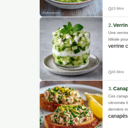
15 Mins
2.
Verri
Une verrin
Idéale pour
verrine 
45 Mins
3.
Canapé
Ces canapé
citronnée 
dernière m
canapés 