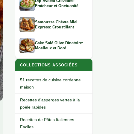
Dip Avocat Crevettes:
Fraîcheur et Onctuosité
Samoussa Chèvre Miel
Express: Croustillant
Cake Salé Olive Dînatoire:
Moelleux et Doré
COLLECTIONS ASSOCIÉES
51 recettes de cuisine coréenne
maison
Recettes d'asperges vertes à la
poêle rapides
Recettes de Pâtes Italiennes
Faciles