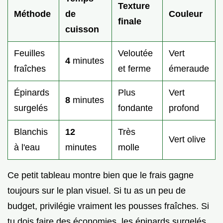
Texture
Méthode
de
Couleur
finale
cuisson
Feuilles
Veloutée
Vert
4
minutes
fraîches
et ferme
émeraude
Épinards
Plus
Vert
8
minutes
surgelés
fondante
profond
Blanchis
12
Très
Vert olive
à l'eau
minutes
molle
Ce petit tableau montre bien que le frais gagne
toujours sur le plan visuel. Si tu as un peu de
budget, privilégie vraiment les pousses fraîches. Si
tu dois faire des économies, les épinards surgelés