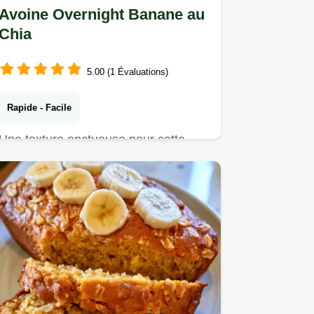
Avoine Overnight Banane au
Chia
5.00 (1 Évaluations)
Rapide - Facile
Une texture onctueuse pour cette
Avoine overnight banane. Ce guide
inclut le truc pour la texture…