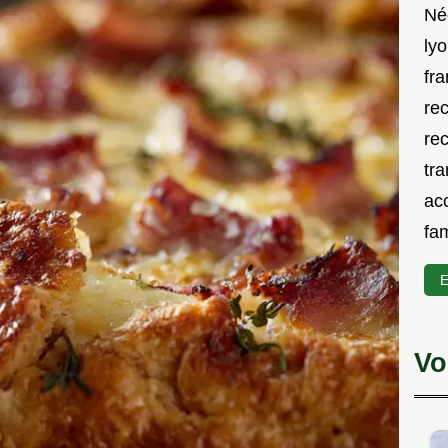
Né
lyo
fra
rec
rec
tra
acc
fam
E
Vo