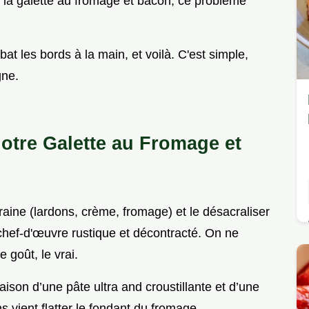
c la galette au fromage et bacon, ce problème
at les bords à la main, et voilà. C'est simple,
gne.
Notre Galette au Fromage et
raine (lardons, crème, fromage) et le désacraliser
hef-d'œuvre rustique et décontracté. On ne
e goût, le vrai.
aison d’une pâte ultra and croustillante et d’une
 vient flatter le fondant du fromage.