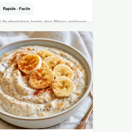
Rapide - Facile
L'hydratation lente des fibres prépare
vos Overnight oats cacahuète.