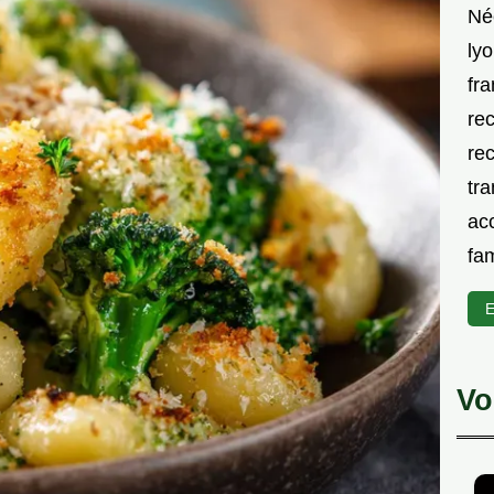
Né
lyo
fra
rec
rec
tra
acc
fam
E
Vo