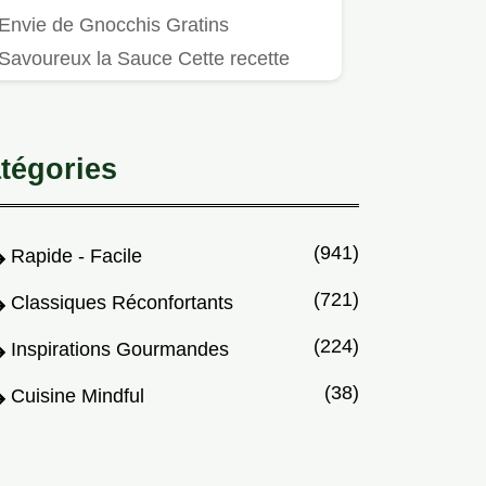
Envie de Gnocchis Gratins
Savoureux la Sauce Cette recette
inspirée des gnocchi alla Sorrentina
est…
tégories
(941)
Rapide - Facile
(721)
Classiques Réconfortants
(224)
Inspirations Gourmandes
(38)
Cuisine Mindful