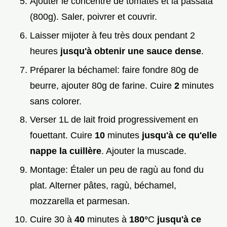
Ajouter le concentré de tomates et la passata
(800g). Saler, poivrer et couvrir.
Laisser mijoter à feu très doux pendant 2
heures
jusqu'à obtenir une sauce dense
.
Préparer la béchamel: faire fondre 80g de
beurre, ajouter 80g de farine. Cuire
2
minutes
sans colorer.
Verser 1L de lait froid progressivement en
fouettant. Cuire
10
minutes
jusqu'à ce qu'elle
nappe la cuillère
. Ajouter la muscade.
Montage: Étaler un peu de ragù au fond du
plat. Alterner pâtes, ragù, béchamel,
mozzarella et parmesan.
Cuire 30 à
40
minutes à
180°
C
jusqu'à ce