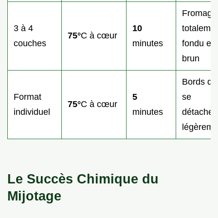
Fromage
3 à 4
10
totaleme
75°
C à cœur
couches
minutes
fondu et
brun
Bords qu
Format
5
se
75°
C à cœur
individuel
minutes
détachen
légèreme
Le Succès Chimique du
Mijotage