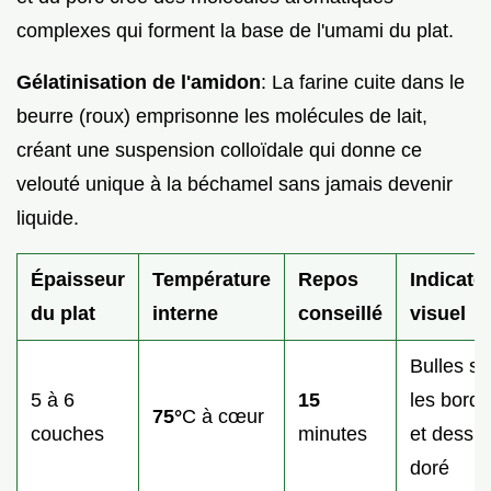
complexes qui forment la base de l'umami du plat.
Gélatinisation de l'amidon
: La farine cuite dans le
beurre (roux) emprisonne les molécules de lait,
créant une suspension colloïdale qui donne ce
velouté unique à la béchamel sans jamais devenir
liquide.
Épaisseur
Température
Repos
Indicate
du plat
interne
conseillé
visuel
Bulles su
5 à 6
15
les bords
75°
C à cœur
couches
minutes
et dessu
doré