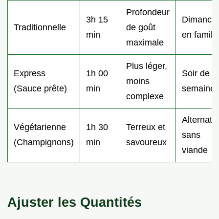
Profondeur
3h 15
Dimanch
Traditionnelle
de goût
min
en famill
maximale
Plus léger,
Express
1h 00
Soir de
moins
(Sauce prête)
min
semaine
complexe
Alternati
Végétarienne
1h 30
Terreux et
sans
(Champignons)
min
savoureux
viande
Ajuster les Quantités