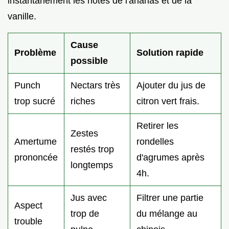
instantanément les notes de l'ananas et de la
vanille.
Cause
Problème
Solution rapide
possible
Punch
Nectars très
Ajouter du jus de
trop sucré
riches
citron vert frais.
Retirer les
Zestes
Amertume
rondelles
restés trop
prononcée
d'agrumes après
longtemps
4h.
Jus avec
Filtrer une partie
Aspect
trop de
du mélange au
trouble