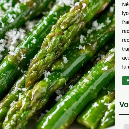
Né
lyo
fra
rec
rec
tra
acc
fam
E
Vo