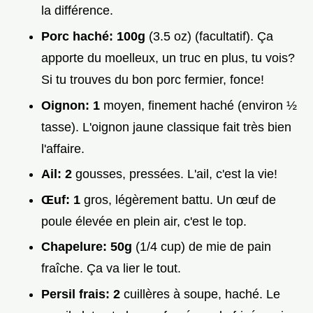
la différence.
Porc haché:
100g
(3.5 oz) (facultatif). Ça
apporte du moelleux, un truc en plus, tu vois?
Si tu trouves du bon porc fermier, fonce!
Oignon:
1
moyen, finement haché (environ ½
tasse). L'oignon jaune classique fait très bien
l'affaire.
Ail:
2
gousses, pressées. L'ail, c'est la vie!
Œuf:
1
gros, légèrement battu. Un œuf de
poule élevée en plein air, c'est le top.
Chapelure:
50g
(1/4 cup) de mie de pain
fraîche. Ça va lier le tout.
Persil frais:
2
cuillères à soupe, haché. Le