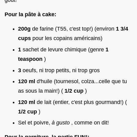
goût!
Pour la pâte à cake:
200g
de farine (T55, c'est top!) (environ
1 3/4
cups
pour les copains américains)
1
sachet de levure chimique (genre
1
teaspoon
)
3
oeufs, ni trop petits, ni trop gros
120 ml
d'huile (tournesol, colza...celle que tu
as sous la main!) (
1/2 cup
)
120 ml
de lait (entier, c'est plus gourmand!) (
1/2 cup
)
Sel et poivre,
à gusto
, comme on dit!