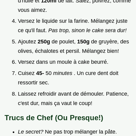
d'huile et
120ml
de lait. Salez, poivrez, comme
vous aimez.
Versez le liquide sur la farine. Mélangez juste
ce qu'il faut.
Pas trop, sinon le cake sera dur!
Ajoutez
250g
de poulet,
150g
de gruyère, des
olives, échalotes et persil. Mélangez bien!
Versez dans un moule à cake beurré.
Cuisez
45-
50
minutes
. Un cure dent doit
ressortir sec.
Laissez refroidir avant de démouler. Patience,
c'est dur, mais ça vaut le coup!
Trucs de Chef (Ou Presque!)
Le secret?
Ne pas trop mélanger la pâte.