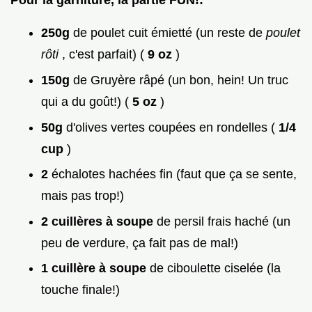
Pour la garniture, la partie FUN!:
250g
de poulet cuit émietté (un reste de
poulet
rôti
, c'est parfait) (
9 oz
)
150g
de Gruyère râpé (un bon, hein! Un truc
qui a du goût!) (
5 oz
)
50g
d'olives vertes coupées en rondelles (
1/4
cup
)
2
échalotes hachées fin (faut que ça se sente,
mais pas trop!)
2 cuillères à soupe
de persil frais haché (un
peu de verdure, ça fait pas de mal!)
1 cuillère à soupe
de ciboulette ciselée (la
touche finale!)