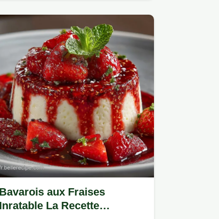
sablée pur beurre et une…
Bavarois aux Fraises
Inratable La Recette