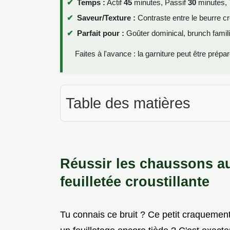
Temps :
Actif
45
minutes, Passif
30
minutes, 
Saveur/Texture :
Contraste entre le beurre cro
Parfait pour :
Goûter dominical, brunch familia
Faites à l'avance : la garniture peut être prép
Table des matières
Réussir les chaussons a
feuilletée croustillante
Tu connais ce bruit ? Ce petit craquemen