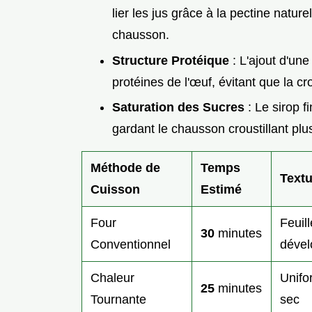
lier les jus grâce à la pectine nature
chausson.
Structure Protéique
: L'ajout d'une
protéines de l'œuf, évitant que la cr
Saturation des Sucres
: Le sirop f
gardant le chausson croustillant pl
Méthode de
Temps
Textu
Cuisson
Estimé
Four
Feuil
30
minutes
Conventionnel
déve
Chaleur
Unifo
25
minutes
Tournante
sec