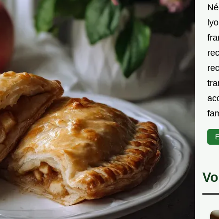
Né
lyo
fra
rec
rec
tra
acc
fam
E
Vo