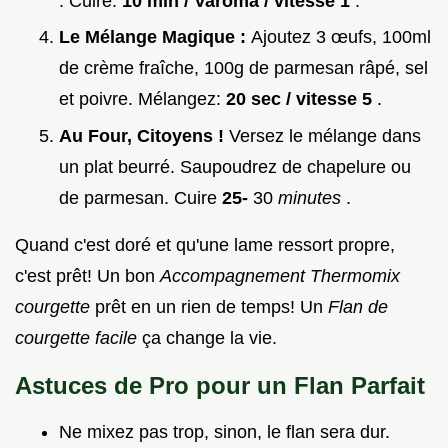
. Cuire:
10 min / Varoma / vitesse 1
.
Le Mélange Magique :
Ajoutez 3 œufs, 100ml
de crème fraîche, 100g de parmesan râpé, sel
et poivre. Mélangez:
20 sec / vitesse 5
.
Au Four, Citoyens !
Versez le mélange dans
un plat beurré. Saupoudrez de chapelure ou
de parmesan. Cuire
25-
30
minutes
.
Quand c'est doré et qu'une lame ressort propre,
c'est prêt! Un bon
Accompagnement Thermomix
courgette
prêt en un rien de temps! Un
Flan de
courgette facile
ça change la vie.
Astuces de Pro pour un Flan Parfait
Ne mixez pas trop, sinon, le flan sera dur.