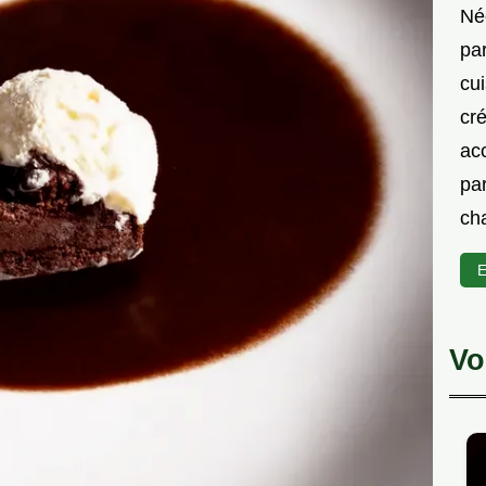
Née
par
cu
cré
ac
par
cha
E
Vo