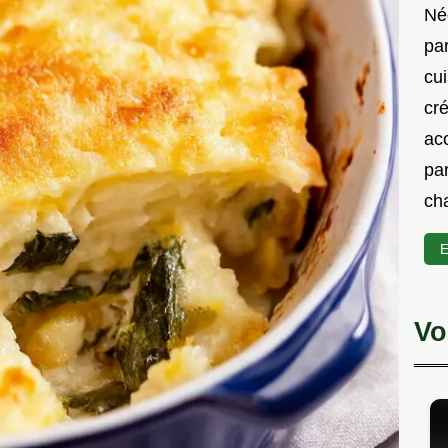
Née
par
cu
cré
ac
par
cha
E
Vo