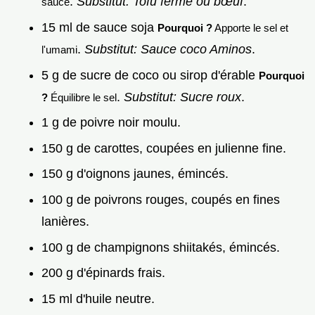
.
Substitut: Tofu ferme ou bœuf
.
sauce
15 ml de sauce soja
Pourquoi ?
Apporte le sel et
.
Substitut: Sauce coco Aminos
.
l'umami
5 g de sucre de coco ou sirop d'érable
Pourquoi
.
Substitut: Sucre roux
.
?
Équilibre le sel
1 g de poivre noir moulu.
150 g de carottes, coupées en julienne fine.
150 g d'oignons jaunes, émincés.
100 g de poivrons rouges, coupés en fines
lanières.
100 g de champignons shiitakés, émincés.
200 g d'épinards frais.
15 ml d'huile neutre.