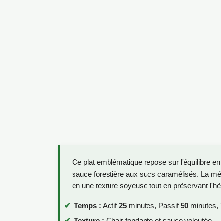
Ce plat emblématique repose sur l'équilibre entr
sauce forestière aux sucs caramélisés. La m
en une texture soyeuse tout en préservant l'hér
Temps :
Actif
25
minutes, Passif
50
minutes, 
Texture :
Chair fondante et sauce veloutée