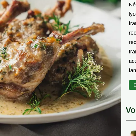
Né
lyo
fra
rec
rec
tra
acc
fam
E
Vo