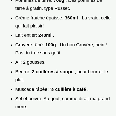
Pommes de terre:
700g
. Des pommes de
terre à gratin, type Russet.
Crème fraîche épaisse:
360ml
. La vraie, celle
qui fait plaisir!
Lait entier:
240ml
.
Gruyère râpé:
100g
. Un bon Gruyère, hein !
Pas du truc sans goût.
Ail: 2 gousses.
Beurre:
2 cuillères à soupe
, pour beurrer le
plat.
Muscade râpée:
½ cuillère à café
.
Sel et poivre: Au goût, comme dirait ma grand
mère.