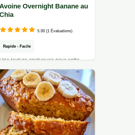
Avoine Overnight Banane au
Chia
5.00 (1 Évaluations)
Rapide - Facile
Une texture onctueuse pour cette
Avoine overnight banane. Ce guide
inclut le truc pour la texture…