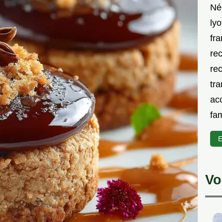
Né
lyo
fra
rec
rec
tra
acc
fam
E
Vo