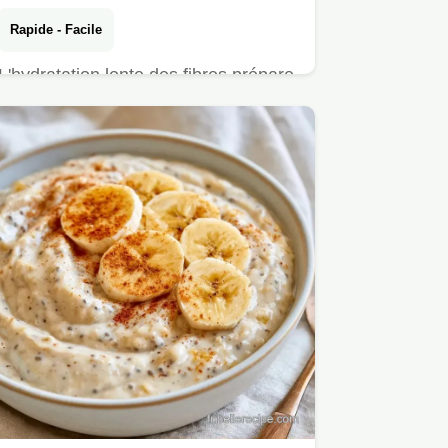
Rapide - Facile
L'hydratation lente des fibres prépare
vos Overnight oats cacahuète.