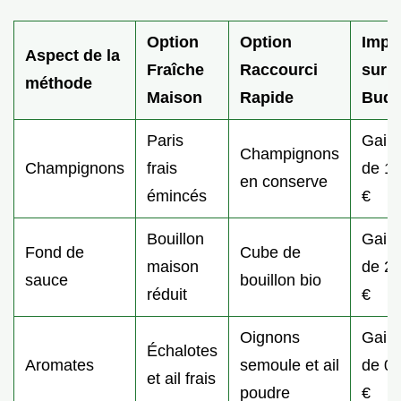
Option
Option
Impa
Aspect de la
Fraîche
Raccourci
sur l
méthode
Maison
Rapide
Budg
Paris
Gain
Champignons
Champignons
frais
de 1,
en conserve
émincés
€
Bouillon
Gain
Fond de
Cube de
maison
de 2,
sauce
bouillon bio
réduit
€
Oignons
Gain
Échalotes
Aromates
semoule et ail
de 0,
et ail frais
poudre
€