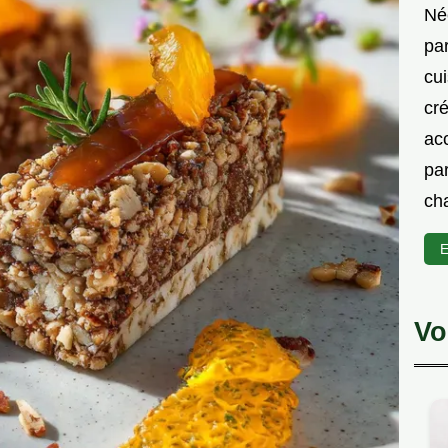
Née
par
cu
cré
ac
par
cha
E
Vo