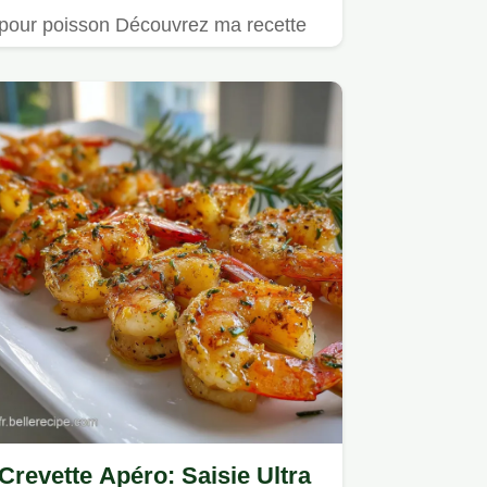
pour poisson Découvrez ma recette
facile et ensoleillée Un vrai…
Crevette Apéro: Saisie Ultra