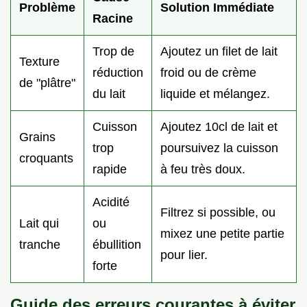
Problème
Solution Immédiate
Racine
Trop de
Ajoutez un filet de lait
Texture
réduction
froid ou de crème
de "plâtre"
du lait
liquide et mélangez.
Cuisson
Ajoutez 10cl de lait et
Grains
trop
poursuivez la cuisson
croquants
rapide
à feu très doux.
Acidité
Filtrez si possible, ou
Lait qui
ou
mixez une petite partie
tranche
ébullition
pour lier.
forte
Guide des erreurs courantes à éviter