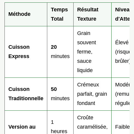
Temps
Résultat
Niveau
Méthode
Total
Texture
d'Atten
Grain
souvent
Élevé
Cuisson
20
ferme,
(risque
Express
minutes
sauce
brûler)
liquide
Crémeux
Modéré
Cuisson
50
parfait, grain
(remua
Traditionnelle
minutes
fondant
régulier
Croûte
1
Version au
caramélisée,
Faible 
heures