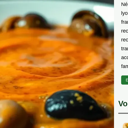
Né
lyo
fra
rec
rec
tra
acc
fam
E
Vo