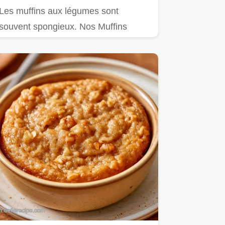
Les muffins aux légumes sont
souvent spongieux. Nos Muffins
salés légumes restent tendres grâce
à…