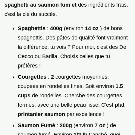
spaghetti au saumon fum et
des ingrédients frais,
c'est la clé du succès.
Spaghettis
:
400g
(environ
14 oz
) de bons
spaghettis. Des pâtes de qualité font vraiment
la différence, tu vois ? Pour moi, c'est des De
Cecco ou Barilla. Choisis celles que tu
préfères !
Courgettes
:
2
courgettes moyennes,
coupées en rondelles fines. Soit environ
1.5
cups
de rondelles. Cherche des courgettes
fermes, avec une belle peau lisse. C'est
plat
printanier saumon
par excellence !
Saumon Fumé
:
200g
(environ
7 oz
) de
saumon fumé. Environ
1/2 lb
tranché, quoi.