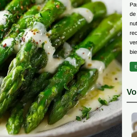
Pas
de 
nut
rec
ve
bie
E
Vo