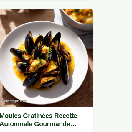
alliance iodée et croquante, prête…
Moules Gratinées Recette
Automnale Gourmande