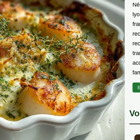
Né
lyo
fra
rec
rec
tra
acc
fam
E
Vo