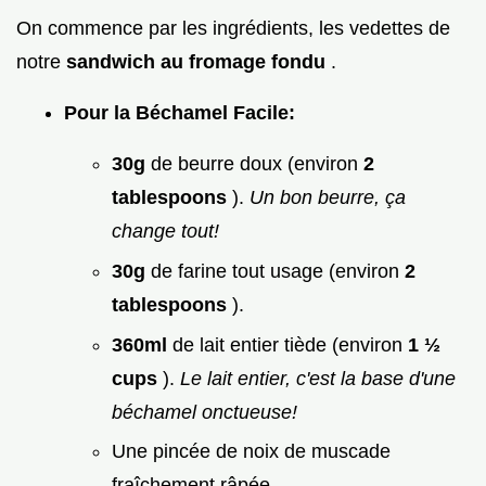
On commence par les ingrédients, les vedettes de
notre
sandwich au fromage fondu
.
Pour la Béchamel Facile:
30g
de beurre doux (environ
2
tablespoons
).
Un bon beurre, ça
change tout!
30g
de farine tout usage (environ
2
tablespoons
).
360ml
de lait entier tiède (environ
1 ½
cups
).
Le lait entier, c'est la base d'une
béchamel onctueuse!
Une pincée de noix de muscade
fraîchement râpée.