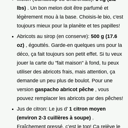
lbs)
. Un bon melon doit être parfumé et
légèrement mou à la base. Choisis-le bio, c'est
toujours mieux pour la planète et tes papilles!
Abricots au sirop (en conserve):
500 g (17.6
oz)
, égouttés. Garde-en quelques uns pour la
déco, ça fait toujours son petit effet. Si tu veux
jouer la carte du "fait maison" à fond, tu peux
utiliser des abricots frais, mais attention, ça
demande un peu plus de boulot. Pour une
version
gaspacho abricot pêche
, vous
pouvez remplacer les abricots par des pêches!
Jus de citron: Le jus d’
1 citron moyen
(environ 2-3 cuillères à soupe)
.
Fraîchement pressé, c’est le top! Ça relève le