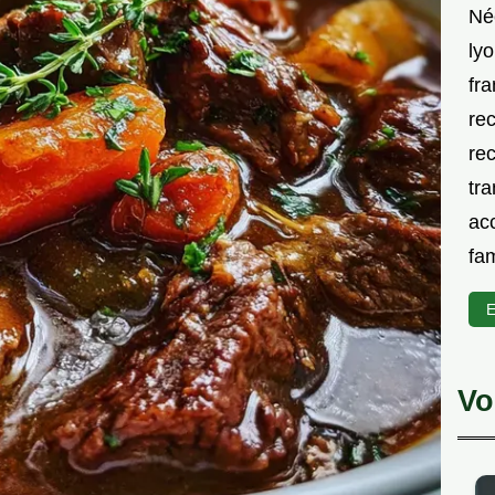
Né
lyo
fra
rec
rec
tra
acc
fam
E
Vo